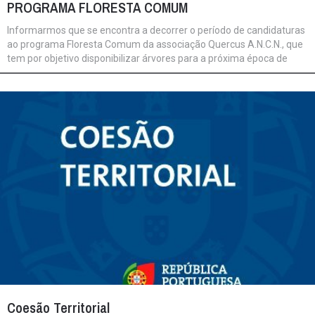
PROGRAMA FLORESTA COMUM
Informarmos que se encontra a decorrer o período de candidaturas
ao programa Floresta Comum da associação Quercus A.N.C.N., que
tem por objetivo disponibilizar árvores para a próxima época de
reflorestação a realizar idealmente entre novembro de 2021 e
janeiro/fevereiro de 2022. Conforme oficio abaixo, o referido
programa é dirigido a Câmaras Municipais, Juntas de Freguesias e
Comissões de Baldios e o prazo de candidatura decorre até ao
próximo dia 30 de setembro de 2021.
Coesão Territorial