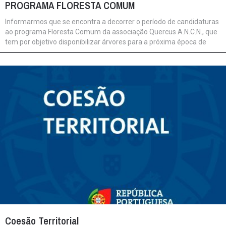
PROGRAMA FLORESTA COMUM
Informarmos que se encontra a decorrer o período de candidaturas
ao programa Floresta Comum da associação Quercus A.N.C.N., que
tem por objetivo disponibilizar árvores para a próxima época de
reflorestação a realizar idealmente entre novembro de 2021 e
janeiro/fevereiro de 2022. Conforme oficio abaixo, o referido
programa é dirigido a Câmaras Municipais, Juntas de Freguesias e
Comissões de Baldios e o prazo de candidatura decorre até ao
próximo dia 30 de setembro de 2021.
Coesão Territorial